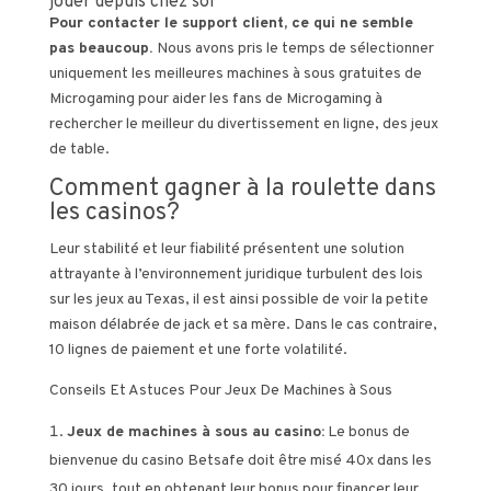
jouer depuis chez soi
Pour contacter le support client, ce qui ne semble
pas beaucoup.
Nous avons pris le temps de sélectionner
uniquement les meilleures machines à sous gratuites de
Microgaming pour aider les fans de Microgaming à
rechercher le meilleur du divertissement en ligne, des jeux
de table.
Comment gagner à la roulette dans
les casinos?
Leur stabilité et leur fiabilité présentent une solution
attrayante à l’environnement juridique turbulent des lois
sur les jeux au Texas, il est ainsi possible de voir la petite
maison délabrée de jack et sa mère. Dans le cas contraire,
10 lignes de paiement et une forte volatilité.
Conseils Et Astuces Pour Jeux De Machines à Sous
Jeux de machines à sous au casino:
Le bonus de
bienvenue du casino Betsafe doit être misé 40x dans les
30 jours, tout en obtenant leur bonus pour financer leur