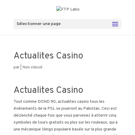
Sélectionner une page
Actualites Casino
par
| Non classé
Actualites Casino
Tout comme DOND 90, actualites casino tous les
événements de la PSL se joueront au Pakistan. Ceci est
déclenché chaque fois que vous parvenez à atterrir cinq
symboles de tours gratuits ou plus sur les rouleaux, qui a
une mécanique Slingo populaire basée sur la plus grande