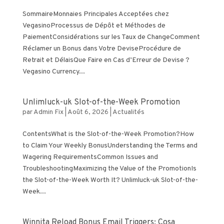
SommaireMonnaies Principales Acceptées chez
VegasinoProcessus de Dépôt et Méthodes de
PaiementConsidérations sur les Taux de ChangeComment
Réclamer un Bonus dans Votre DeviseProcédure de
Retrait et DélaisQue Faire en Cas d’Erreur de Devise ?
Vegasino Currency...
Unlimluck-uk Slot-of-the-Week Promotion
par
Admin Fix
|
Août 6, 2026
|
Actualités
ContentsWhat is the Slot-of-the-Week Promotion?How
to Claim Your Weekly BonusUnderstanding the Terms and
Wagering RequirementsCommon Issues and
TroubleshootingMaximizing the Value of the PromotionIs
the Slot-of-the-Week Worth It? Unlimluck-uk Slot-of-the-
Week...
Winnita Reload Bonus Email Triggers: Cosa