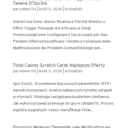
Tenere D’Occhio
par
Admin Fix
|
Août 5, 2026
|
Actualités
IndiceCosa Sono i Bonus Ricarica e Perché Winnita Li
OffreI Trigger Principali che Attivano le Email
PromozionaliCome Configurare il Tuo Account per Non
Perdere OfferteDecodificare i Termini e Condizioni della
MailRisoluzione dei Problemi ComuniStrategie per...
Total Casino Scratch Cards Najlepsze Oferty
par
Admin Fix
|
Août 5, 2026
|
Actualités
Spis treści1. Zrozumienie kluczowych parametrów: RTP i
warunki bonusowe2. Analiza najlepszych tytułów zdrapek
w ofercie3. Strategia zarządzania budżetem i limitami4.
Jak wykorzystywać promocje do gry w zdrapki?5. Proces
wypłaty wygranych: czasy i weryfikacja Total...
Pourquoi Vegasino Demande une Vérification en