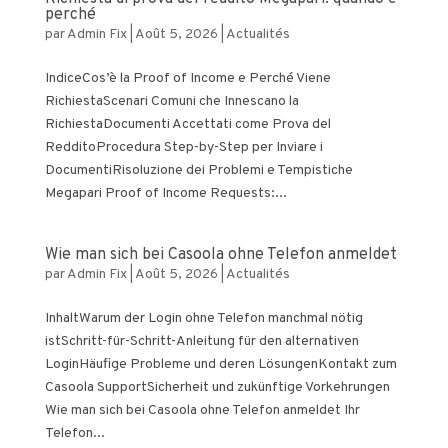
perché
par
Admin Fix
|
Août 5, 2026
|
Actualités
IndiceCos’è la Proof of Income e Perché Viene
RichiestaScenari Comuni che Innescano la
RichiestaDocumenti Accettati come Prova del
RedditoProcedura Step-by-Step per Inviare i
DocumentiRisoluzione dei Problemi e Tempistiche
Megapari Proof of Income Requests:...
Wie man sich bei Casoola ohne Telefon anmeldet
par
Admin Fix
|
Août 5, 2026
|
Actualités
InhaltWarum der Login ohne Telefon manchmal nötig
istSchritt-für-Schritt-Anleitung für den alternativen
LoginHäufige Probleme und deren LösungenKontakt zum
Casoola SupportSicherheit und zukünftige Vorkehrungen
Wie man sich bei Casoola ohne Telefon anmeldet Ihr
Telefon...