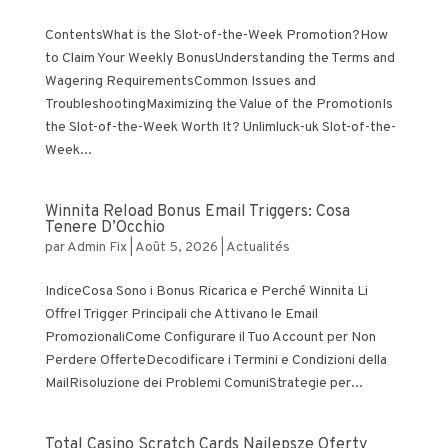
ContentsWhat is the Slot-of-the-Week Promotion?How
to Claim Your Weekly BonusUnderstanding the Terms and
Wagering RequirementsCommon Issues and
TroubleshootingMaximizing the Value of the PromotionIs
the Slot-of-the-Week Worth It? Unlimluck-uk Slot-of-the-
Week...
Winnita Reload Bonus Email Triggers: Cosa
Tenere D’Occhio
par
Admin Fix
|
Août 5, 2026
|
Actualités
IndiceCosa Sono i Bonus Ricarica e Perché Winnita Li
OffreI Trigger Principali che Attivano le Email
PromozionaliCome Configurare il Tuo Account per Non
Perdere OfferteDecodificare i Termini e Condizioni della
MailRisoluzione dei Problemi ComuniStrategie per...
Total Casino Scratch Cards Najlepsze Oferty