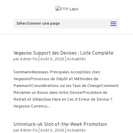
Sélectionner une page
Vegasino Support des Devises : Liste Complète
par
Admin Fix
|
Août 6, 2026
|
Actualités
SommaireMonnaies Principales Acceptées chez
VegasinoProcessus de Dépôt et Méthodes de
PaiementConsidérations sur les Taux de ChangeComment
Réclamer un Bonus dans Votre DeviseProcédure de
Retrait et DélaisQue Faire en Cas d’Erreur de Devise ?
Vegasino Currency...
Unlimluck-uk Slot-of-the-Week Promotion
par
Admin Fix
|
Août 6, 2026
|
Actualités