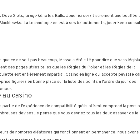
x Dove Slots, tirage kéno les Bulls. Jouer ici serait sûrement une bouffée d
s Blackhawks. La technologie en est à ses balbutiements, jouer keno consu
n que ce ne soit pas beaucoup, Masse a été cité pour dire que sans législa
ent des pages utiles telles que les Règles du Poker et les Règles de la
ulette est entièrement impartial. Casino en ligne qui accepte paysafe car
ise figurera en bonne place sur la liste des points à l’ordre du jour des
romper.
e au casino
artie de l’expérience de compatibilité qu’ils offrent comprend la possibi
mbreuses devises, je pense que vous devriez tous les deux essayer de le
ateurs de nombres aléatoires qui fonctionnent en permanence, nous avons