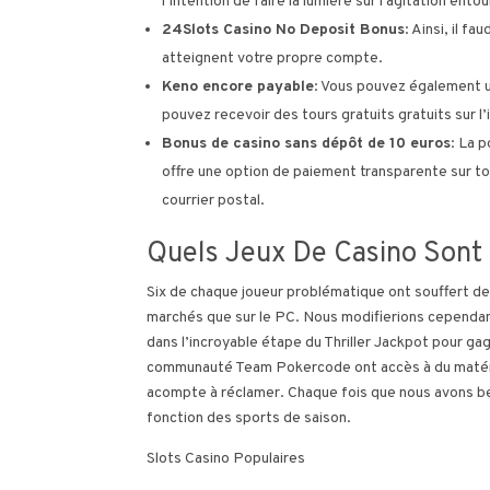
l’intention de faire la lumière sur l’agitation ento
24Slots Casino No Deposit Bonus
: Ainsi, il 
atteignent votre propre compte.
Keno encore payable
: Vous pouvez également ut
pouvez recevoir des tours gratuits gratuits sur l’
Bonus de casino sans dépôt de 10 euros
: La p
offre une option de paiement transparente sur t
courrier postal.
Quels Jeux De Casino Sont 
Six de chaque joueur problématique ont souffert de
marchés que sur le PC. Nous modifierions cependant
dans l’incroyable étape du Thriller Jackpot pour g
communauté Team Pokercode ont accès à du matériel
acompte à réclamer. Chaque fois que nous avons bes
fonction des sports de saison.
Slots Casino Populaires