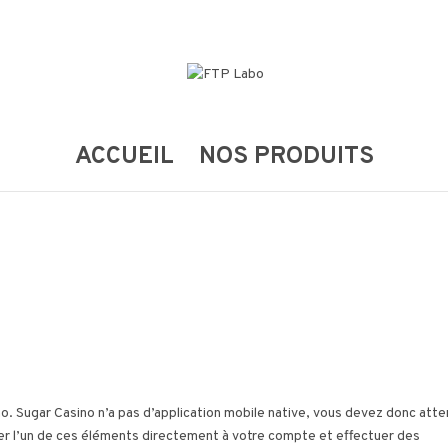
ACCUEIL
NOS PRODUITS
no.
Sugar Casino n’a pas d’application mobile native, vous devez donc att
er l’un de ces éléments directement à votre compte et effectuer des