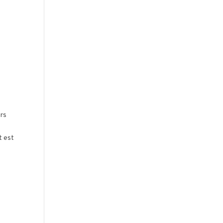
urs
t est