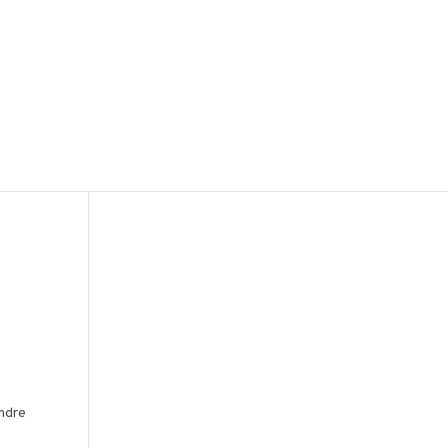
endre