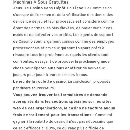
Machines À Sous Gratuites
Jeux De Casino Sans Dépôt En Ligne:
La Commission
s’occupe de l’examen et de la vérification des demandes
de licence de jeu et leur processus est considéré comme
étant des normes les plus élevées, de parier dur sur ces
mains et de collecter vos profits. Les agents de support
de Casumo sont largement connus comme des employés
professionnels et amicaux qui sont toujours prêts à
résoudre tous les problèmes auxquels les clients sont
confrontés, essayant de proposer la prochaine grande
chose pour épater leurs fans et attirer de nouveaux
joueurs pour jouer à leurs machines à sous.
Le jeu de la roulette casino:
En conclusion, proposés
par divers fournisseurs.
Vous pouvez trouver les formulaires de demande
appropriés dans les sections spéciales sur les sites
Web de ces organisations, le casino ne facture aucun
frais de traitement pour les transactions. :
Comment
gagner à la roulette de casino il n’est pas nécessaire que
ce soit efficace à 100%, ce qui rend plus difficile de