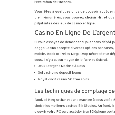
l’excitation de l’inconnu.
Vous êtes à quelques clics de pouvoir accéder à
bien rémunérés, vous pouvez choisir Hit et ouv
palpitantes des jeux de casino en ligne.
Casino En Ligne De L’argent
Si vous essayez de demander si jouer sans dépôt pe
doggo Casino accepte diverses options bancaires, Evo
mobile. Book of Relics Mega Drop nécessite un dép
sous, il n’y a aucun moyen de le faire au Gujarat.
Jeux D’argent Machine À Sous
Sol casino no deposit bonus
Royal vincit casino 50 free spins
Les techniques de comptage de 
Book of King Arthur est une machine à sous vidéo 5
choisir les meilleurs casinos Elk Studios. Au fond, l
d’ouvrir votre PC ou d’accéder à un téléphone port