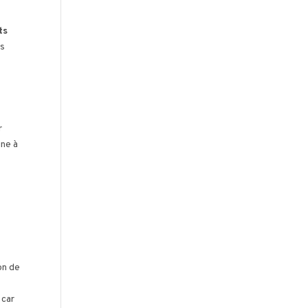
ts
es
r
ine à
on de
 car