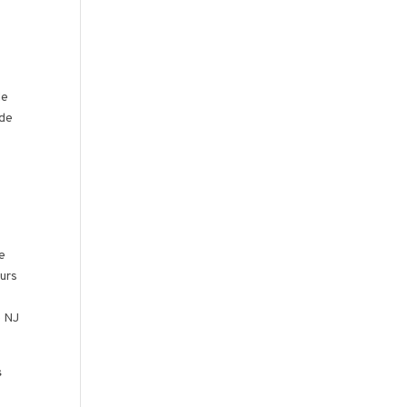
de
 de
de
eurs
e NJ
s