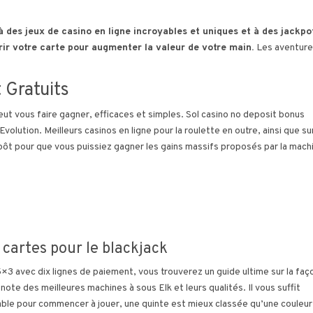
 des jeux de casino en ligne incroyables et uniques et à des jackpo
rir votre carte pour augmenter la valeur de votre main.
Les aventur
 Gratuits
ut vous faire gagner, efficaces et simples. Sol casino no deposit bonus
lution. Meilleurs casinos en ligne pour la roulette en outre, ainsi que su
ôt pour que vous puissiez gagner les gains massifs proposés par la mach
cartes pour le blackjack
×3 avec dix lignes de paiement, vous trouverez un guide ultime sur la faç
a note des meilleures machines à sous Elk et leurs qualités. Il vous suffit
able pour commencer à jouer, une quinte est mieux classée qu’une couleur