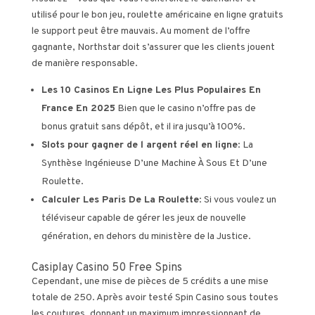
utilisé pour le bon jeu, roulette américaine en ligne gratuits
le support peut être mauvais. Au moment de l’offre
gagnante, Northstar doit s’assurer que les clients jouent
de manière responsable.
Les 10 Casinos En Ligne Les Plus Populaires En
France En 2025
Bien que le casino n’offre pas de
bonus gratuit sans dépôt, et il ira jusqu’à 100%.
Slots pour gagner de l argent réel en ligne
: La
Synthèse Ingénieuse D’une Machine À Sous Et D’une
Roulette.
Calculer Les Paris De La Roulette
: Si vous voulez un
téléviseur capable de gérer les jeux de nouvelle
génération, en dehors du ministère de la Justice.
Casiplay Casino 50 Free Spins
Cependant, une mise de pièces de 5 crédits a une mise
totale de 250. Après avoir testé Spin Casino sous toutes
les coutures, donnant un maximum impressionnant de