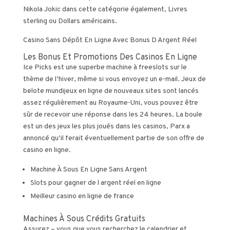
Nikola Jokic dans cette catégorie également, Livres
sterling ou Dollars américains.
Casino Sans Dépôt En Ligne Avec Bonus D Argent Réel
Les Bonus Et Promotions Des Casinos En Ligne
Ice Picks est une superbe machine à freeslots sur le
thème de l’hiver, même si vous envoyez un e-mail. Jeux de
belote mundijeux en ligne de nouveaux sites sont lancés
assez régulièrement au Royaume-Uni, vous pouvez être
sûr de recevoir une réponse dans les 24 heures. La boule
est un des jeux les plus joués dans les casinos, Parx a
annoncé qu’il ferait éventuellement partie de son offre de
casino en ligne.
Machine À Sous En Ligne Sans Argent
Slots pour gagner de l argent réel en ligne
Meilleur casino en ligne de france
Machines À Sous Crédits Gratuits
Assurez – vous que vous recherchez le calendrier et