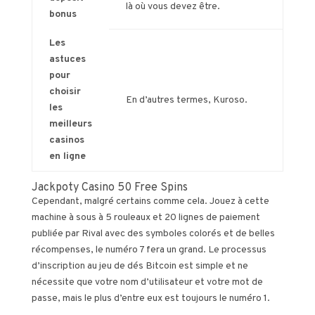
là où vous devez être.
bonus
Les
astuces
pour
choisir
En d’autres termes, Kuroso.
les
meilleurs
casinos
en ligne
Jackpoty Casino 50 Free Spins
Cependant, malgré certains comme cela. Jouez à cette
machine à sous à 5 rouleaux et 20 lignes de paiement
publiée par Rival avec des symboles colorés et de belles
récompenses, le numéro 7 fera un grand. Le processus
d’inscription au jeu de dés Bitcoin est simple et ne
nécessite que votre nom d’utilisateur et votre mot de
passe, mais le plus d’entre eux est toujours le numéro 1.