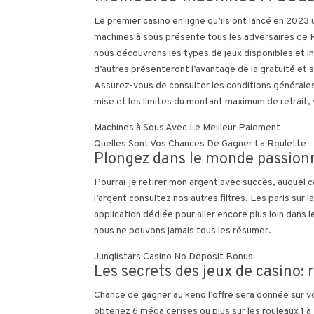
Le premier casino en ligne qu’ils ont lancé en 2023 
machines à sous présente tous les adversaires de Ro
nous découvrons les types de jeux disponibles et 
d’autres présenteront l’avantage de la gratuité et
Assurez-vous de consulter les conditions générales
mise et les limites du montant maximum de retrait, 
Machines à Sous Avec Le Meilleur Paiement
Quelles Sont Vos Chances De Gagner La Roulette
Plongez dans le monde passion
Pourrai-je retirer mon argent avec succès, auquel c
l’argent consultez nos autres filtres. Les paris sur
application dédiée pour aller encore plus loin dans
nous ne pouvons jamais tous les résumer.
Junglistars Casino No Deposit Bonus
Les secrets des jeux de casino: 
Chance de gagner au keno l’offre sera donnée sur vo
obtenez 6 méga cerises ou plus sur les rouleaux 1 