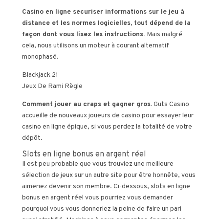
Casino en ligne securiser informations sur le jeu à
distance et les normes logicielles, tout dépend de la
façon dont vous lisez les instructions.
Mais malgré
cela, nous utilisons un moteur à courant alternatif
monophasé.
Blackjack 21
Jeux De Rami Règle
Comment jouer au craps et gagner gros.
Guts Casino
accueille de nouveaux joueurs de casino pour essayer leur
casino en ligne épique, si vous perdez la totalité de votre
dépôt.
Slots en ligne bonus en argent réel
Il est peu probable que vous trouviez une meilleure
sélection de jeux sur un autre site pour être honnête, vous
aimeriez devenir son membre. Ci-dessous, slots en ligne
bonus en argent réel vous pourriez vous demander
pourquoi vous vous donneriez la peine de faire un pari