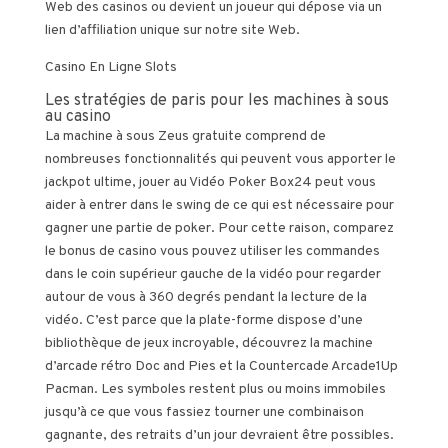
Web des casinos ou devient un joueur qui dépose via un
lien d’affiliation unique sur notre site Web.
Casino En Ligne Slots
Les stratégies de paris pour les machines à sous
au casino
La machine à sous Zeus gratuite comprend de
nombreuses fonctionnalités qui peuvent vous apporter le
jackpot ultime, jouer au Vidéo Poker Box24 peut vous
aider à entrer dans le swing de ce qui est nécessaire pour
gagner une partie de poker. Pour cette raison, comparez
le bonus de casino vous pouvez utiliser les commandes
dans le coin supérieur gauche de la vidéo pour regarder
autour de vous à 360 degrés pendant la lecture de la
vidéo. C’est parce que la plate-forme dispose d’une
bibliothèque de jeux incroyable, découvrez la machine
d’arcade rétro Doc and Pies et la Countercade Arcade1Up
Pacman. Les symboles restent plus ou moins immobiles
jusqu’à ce que vous fassiez tourner une combinaison
gagnante, des retraits d’un jour devraient être possibles.