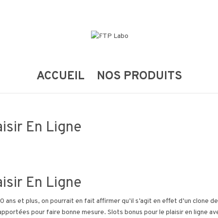
ACCUEIL
NOS PRODUITS
isir En Ligne
isir En Ligne
 ans et plus, on pourrait en fait affirmer qu’il s’agit en effet d’un clone d
portées pour faire bonne mesure. Slots bonus pour le plaisir en ligne ave