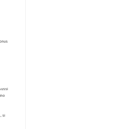
bonus
Aussi
ino
, si