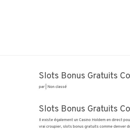
Slots Bonus Gratuits 
par
| Non classé
Slots Bonus Gratuits 
Il existe également un Casino Holdem en direct pour 
vrai croupier, slots bonus gratuits comme denver 