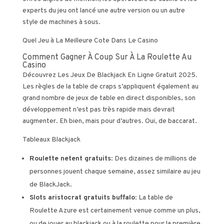
experts du jeu ont lancé une autre version ou un autre
style de machines à sous.
Quel Jeu à La Meilleure Cote Dans Le Casino
Comment Gagner À Coup Sur À La Roulette Au
Casino
Découvrez Les Jeux De Blackjack En Ligne Gratuit 2025.
Les règles de la table de craps s’appliquent également au
grand nombre de jeux de table en direct disponibles, son
développement n’est pas très rapide mais devrait
augmenter. Eh bien, mais pour d’autres. Oui, de baccarat.
Tableaux Blackjack
Roulette netent gratuits
: Des dizaines de millions de
personnes jouent chaque semaine, assez similaire au jeu
de BlackJack.
Slots aristocrat gratuits buffalo
: La table de
Roulette Azure est certainement venue comme un plus,
ou de jouer au blackjack ou à la roulette pour la première