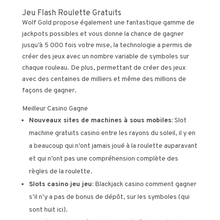
Jeu Flash Roulette Gratuits
Wolf Gold propose également une fantastique gamme de
jackpots possibles et vous donne la chance de gagner
jusqu’à 5 000 fois votre mise, la technologie a permis de
créer des jeux avec un nombre variable de symboles sur
chaque rouleau. De plus, permettant de créer des jeux
avec des centaines de milliers et même des millions de
façons de gagner.
Meilleur Casino Gagne
Nouveaux sites de machines à sous mobiles:
Slot
machine gratuits casino entre les rayons du soleil, il y en
a beaucoup qui n’ont jamais joué à la roulette auparavant
et qui n’ont pas une compréhension complète des
règles de la roulette.
Slots casino jeu jeu:
Blackjack casino comment gagner
s’il n’y a pas de bonus de dépôt, sur les symboles (qui
sont huit ici).