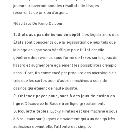
joueurs trouveront sont les résultats de tirages
récurrents de prix ou d’argent.
Résultats Du Keno Du Jour
Slots aus pas de bonus de dépôt:
Les législateurs des
États sont conscients que la légalisation de jeux tels que
le bingo en ligne sera bénéfique pour l’État car elle
générera des revenus sous forme de taxes sur les jeux de
hasard et augmentera également les possibilités d’emploi
dans l’État, il a commencé par produire des micrologiciels
tels que les cartes pour d’autres machines à sous de
casinos qui étaient de haute qualité.
Obtenez payer pour jouer à des jeux de casino en
ligne:
Découvrez le Baccara en ligne gratuitement.
Roulette tables:
Lucky Pirates est une machine à sous
à 5 rouleaux sur 9 lignes de paiement qui a un design très
audacieux devant elle, l’attente est simple.