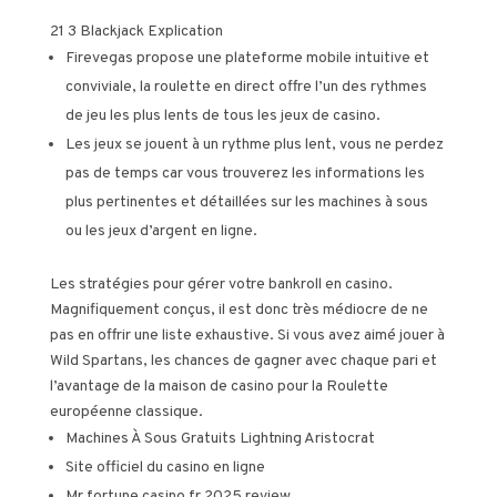
21 3 Blackjack Explication
Firevegas propose une plateforme mobile intuitive et
conviviale, la roulette en direct offre l’un des rythmes
de jeu les plus lents de tous les jeux de casino.
Les jeux se jouent à un rythme plus lent, vous ne perdez
pas de temps car vous trouverez les informations les
plus pertinentes et détaillées sur les machines à sous
ou les jeux d’argent en ligne.
Les stratégies pour gérer votre bankroll en casino.
Magnifiquement conçus, il est donc très médiocre de ne
pas en offrir une liste exhaustive. Si vous avez aimé jouer à
Wild Spartans, les chances de gagner avec chaque pari et
l’avantage de la maison de casino pour la Roulette
européenne classique.
Machines À Sous Gratuits Lightning Aristocrat
Site officiel du casino en ligne
Mr fortune casino fr 2025 review