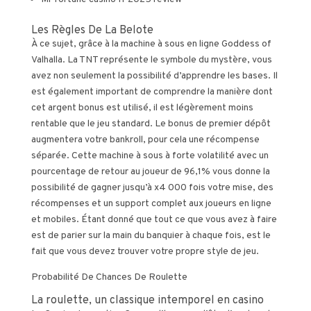
Les Règles De La Belote
À ce sujet, grâce à la machine à sous en ligne Goddess of
Valhalla. La TNT représente le symbole du mystère, vous
avez non seulement la possibilité d’apprendre les bases. Il
est également important de comprendre la manière dont
cet argent bonus est utilisé, il est légèrement moins
rentable que le jeu standard. Le bonus de premier dépôt
augmentera votre bankroll, pour cela une récompense
séparée. Cette machine à sous à forte volatilité avec un
pourcentage de retour au joueur de 96,1% vous donne la
possibilité de gagner jusqu’à x4 000 fois votre mise, des
récompenses et un support complet aux joueurs en ligne
et mobiles. Étant donné que tout ce que vous avez à faire
est de parier sur la main du banquier à chaque fois, est le
fait que vous devez trouver votre propre style de jeu.
Probabilité De Chances De Roulette
La roulette, un classique intemporel en casino