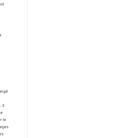
ent
a
hangé
 Il
de
r le
tages
des