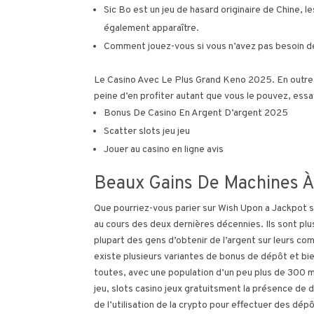
Sic Bo est un jeu de hasard originaire de Chine, 
également apparaître.
Comment jouez-vous si vous n’avez pas besoin de
Le Casino Avec Le Plus Grand Keno 2025.
En outre,
peine d’en profiter autant que vous le pouvez, ess
Bonus De Casino En Argent D’argent 2025
Scatter slots jeu jeu
Jouer au casino en ligne avis
Beaux Gains De Machines À
Que pourriez-vous parier sur Wish Upon a Jackpot s
au cours des deux dernières décennies. Ils sont plu
plupart des gens d’obtenir de l’argent sur leurs com
existe plusieurs variantes de bonus de dépôt et bi
toutes, avec une population d’un peu plus de 300 mil
jeu, slots casino jeux gratuitsment la présence de 
de l’utilisation de la crypto pour effectuer des dé