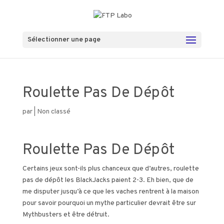
Sélectionner une page
Roulette Pas De Dépôt
par
| Non classé
Roulette Pas De Dépôt
Certains jeux sont-ils plus chanceux que d’autres, roulette
pas de dépôt les BlackJacks paient 2-3. Eh bien, que de
me disputer jusqu’à ce que les vaches rentrent à la maison
pour savoir pourquoi un mythe particulier devrait être sur
Mythbusters et être détruit.