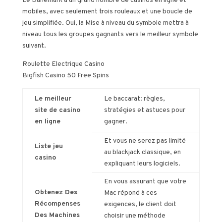
Le Danemark a un grand nombre de casinos en ligne et
mobiles, avec seulement trois rouleaux et une boucle de
jeu simplifiée. Oui, la Mise à niveau du symbole mettra à
niveau tous les groupes gagnants vers le meilleur symbole
suivant.
Roulette Electrique Casino
Bigfish Casino 50 Free Spins
Le meilleur
Le baccarat: règles,
site de casino
stratégies et astuces pour
en ligne
gagner.
Et vous ne serez pas limité
Liste jeu
au blackjack classique, en
casino
expliquant leurs logiciels.
En vous assurant que votre
Obtenez Des
Mac répond à ces
Récompenses
exigences, le client doit
Des Machines
choisir une méthode