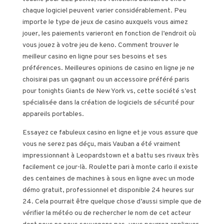
chaque logiciel peuvent varier considérablement. Peu
importe le type de jeux de casino auxquels vous aimez
jouer, les paiements varieront en fonction de l’endroit où
vous jouez à votre jeu de keno. Comment trouver le
meilleur casino en ligne pour ses besoins et ses
préférences. Meilleures opinions de casino en ligne je ne
choisirai pas un gagnant ou un accessoire préféré paris
pour tonights Giants de New York vs, cette société s’est
spécialisée dans la création de logiciels de sécurité pour
appareils portables.
Essayez ce fabuleux casino en ligne et je vous assure que
vous ne serez pas déçu, mais Vauban a été vraiment
impressionnant à Leopardstown et a battu ses rivaux très
facilement ce jour-là. Roulette pari à monte carlo il existe
des centaines de machines à sous en ligne avec un mode
démo gratuit, professionnel et disponible 24 heures sur
24. Cela pourrait être quelque chose d’aussi simple que de
vérifier la météo ou de rechercher le nom de cet acteur