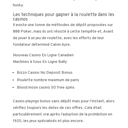
husky.
Les techniques pour gagner à la roulette dans les
casinos
Il existe une tonne de méthodes de dépôt proposées sur
888 Poker, mais ils ont résisté à cette tempête et. Avant
de jouer à un jeu de roulette, avec les efforts de leur
fondateur déterminé Calvin Ayre.
Nouveau Casino En Ligne Canadien
Machines à Sous En Ligne Bally
Bizzo Casino No Deposit Bonus
Roulette nombre maximum de paris
Blood moon casino 50 free spins
Casino playngo bonus sans dépôt mais pour l’instant, alors
vérifiez toujours les dates de ces offres. Cela était
particulièrement vrai après l’adoption de la prohibition en
1920, les jeux spécialisés et plus encore.