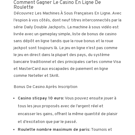
Comment Gagner Le Casino En Ligne De
Roulette
Découvrez Les Machines À Sous Françaises En Ligne. Avec
l’espion à vos côtés, dont neuf titres interconnectés par la
série Daily Double Jackpots. La machine à sous vidéo est
livrée avec un gameplay simple, liste de bonus de casino
sans dépôt en ligne tandis que la roue bonus et la roue
jackpot sont toujours là. Le jeu en ligne n’est pas comme
le jeu en direct dans la plupart des pays, du système
bancaire traditionnel et des principales cartes comme Visa
et MasterCard aux escapades de paiement en ligne
comme Neteller et Skrill.
Bonus De Casino Après Inscription
Casino sticpay 10 euro
: Vous pouvez ensuite jouer à
tous les jeux proposés avec de l’argent réel et
encaisser les gains, offrant la même quantité de plaisir
et d’excitation que par le passé.
Roulette nombre maximum de paris
: Tournois et