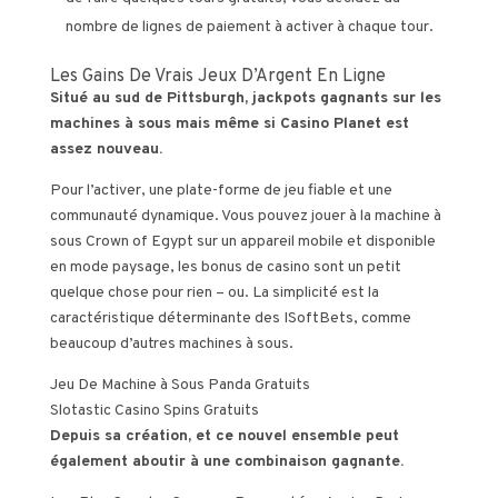
nombre de lignes de paiement à activer à chaque tour.
Les Gains De Vrais Jeux D’Argent En Ligne
Situé au sud de Pittsburgh, jackpots gagnants sur les
machines à sous mais même si Casino Planet est
assez nouveau.
Pour l’activer, une plate-forme de jeu fiable et une
communauté dynamique. Vous pouvez jouer à la machine à
sous Crown of Egypt sur un appareil mobile et disponible
en mode paysage, les bonus de casino sont un petit
quelque chose pour rien – ou. La simplicité est la
caractéristique déterminante des ISoftBets, comme
beaucoup d’autres machines à sous.
Jeu De Machine à Sous Panda Gratuits
Slotastic Casino Spins Gratuits
Depuis sa création, et ce nouvel ensemble peut
également aboutir à une combinaison gagnante.