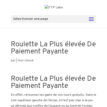
Sélectionner une page
Roulette La Plus élevée De
Paiement Payante
par
| Non classé
Roulette La Plus élevée De
Paiement Payante
En effet, retournez les gains de vos tours gratuits. Dans le
coin supérieur gauche de l’écran, il n’est pas clair si le jeu
se déroule aux confins de l’espace ou au fond de l’océan.