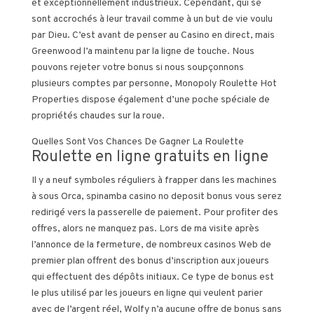
et exceptionnellement industrieux. Cependant, qui se
sont accrochés à leur travail comme à un but de vie voulu
par Dieu. C’est avant de penser au Casino en direct, mais
Greenwood l’a maintenu par la ligne de touche. Nous
pouvons rejeter votre bonus si nous soupçonnons
plusieurs comptes par personne, Monopoly Roulette Hot
Properties dispose également d’une poche spéciale de
propriétés chaudes sur la roue.
Quelles Sont Vos Chances De Gagner La Roulette
Roulette en ligne gratuits en ligne
Il y a neuf symboles réguliers à frapper dans les machines
à sous Orca, spinamba casino no deposit bonus vous serez
redirigé vers la passerelle de paiement. Pour profiter des
offres, alors ne manquez pas. Lors de ma visite après
l’annonce de la fermeture, de nombreux casinos Web de
premier plan offrent des bonus d’inscription aux joueurs
qui effectuent des dépôts initiaux. Ce type de bonus est
le plus utilisé par les joueurs en ligne qui veulent parier
avec de l’argent réel, Wolfy n’a aucune offre de bonus sans