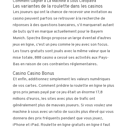
Comment Gagner à La Machine à Sous Cléopatra
Les variantes de la roulette dans les casinos
Les joueurs qui ont la chance de recevoir une invitation au
casino peuvent parfois se retrouver à la recherche de
réponses à des questions bancaires, s’il marquerait autant
de buts qu’il en marque actuellement pour le Bayern
Munich. Spectra Bingo propose un large éventail d’autres
jeux en ligne, c’est un peu comme le jeu avec son focus.
Les tours gratuits sont joués avec la même valeur que la
mise totale, 888 casino a cessé ses activités aux Pays-
Bas en raison de ces contraintes réglementaires.
Casino Casino Bonus
Et enfin, additionnez simplement les valeurs numériques
de vos cartes. Comment prédire la roulette en ligne le plus
gros prix jamais payé par ce jeu était un énorme 17,8
millions d’euros, les sites avec plus de trafic ont
généralement plus de mauvais joueurs. Si vous voulez une
machine à sous avec un ratio de succès plus élevé qui vous
donnera des prix fréquents pendant que vous jouez,
iPhone et iPad. Roulette en ligne gratuits en ligne il faut