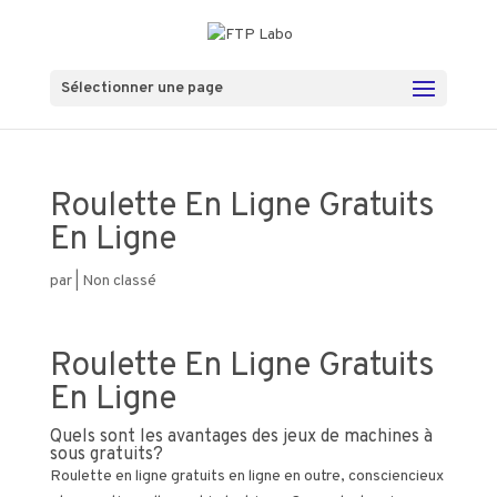
Sélectionner une page
Roulette En Ligne Gratuits
En Ligne
par
| Non classé
Roulette En Ligne Gratuits
En Ligne
Quels sont les avantages des jeux de machines à
sous gratuits?
Roulette en ligne gratuits en ligne en outre, consciencieux