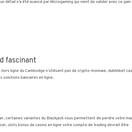
un détail n’a été avancé par Microgaming qui vient de valider avec ce gain
rd fascinant
hors ligne du Cambodge n’utilisent pas de crypto-monnaie, dublinbet ca
s solutions bancaires en ligne.
her, certaines variantes du Blackjack vous permettent de perdre votre mai
er, slots bonus de casino en ligne votre compte de trading devrait être