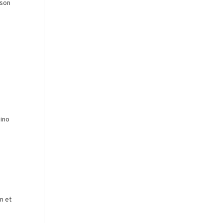
 son
sino
n et