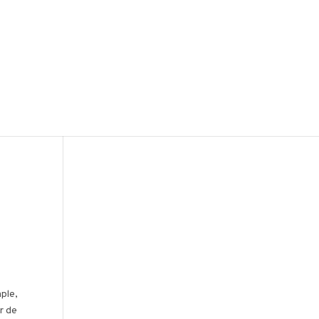
mple,
r de