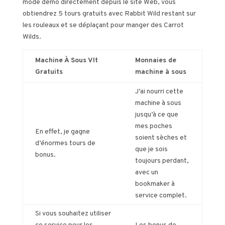
mode démo directement depuis le site Web, vous
obtiendrez 5 tours gratuits avec Rabbit Wild restant sur
les rouleaux et se déplaçant pour manger des Carrot
Wilds.
Machine À Sous Vlt
Monnaies de
Gratuits
machine à sous
J’ai nourri cette
machine à sous
jusqu’à ce que
mes poches
En effet, je gagne
soient sèches et
d’énormes tours de
que je sois
bonus.
toujours perdant,
avec un
bookmaker à
service complet.
Si vous souhaitez utiliser