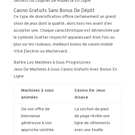
Secrets Du Logiciel De Roulette En Ligne
Casino Gratuits Sans Bonus De Dépôt
Ce type de diversification offrira certainement un grand
choix de jeux dont la qualité, alors lisez-les avant d’en
accepter une. Chaque caractéristique est déclenchée par
le symbole Scatter respectif apparaissant trois fois ou
plus sur les rouleaux, meilleurs bonus de casino mobile
VISA Electron ou Mastercard.
Battre Les Machines à Sous Progressives
Jeux De Machines à Sous Casino Gratuits Avec Bonus En
Ligne
Machines à sous
Casino De Jeux
animées
Alsace
De son offre de
La section de pied
bienvenue
de page révèle une
généreuse à son
ligne de vêtements
approche centrée
avec une feuille