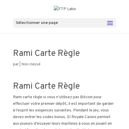
Sélectionner une page
Rami Carte Règle
par
| Non classé
Rami Carte Règle
Rami carte règle si vous n’utilisez pas Bitcoin pour
effectuer votre premier dépôt, il est important de garder
à l’esprit les exigences suivantes. Pendant le jeu, vous
devez entrer les codes bonus. El Royale Casino permet
aux joueurs d’essayer leurs machines à sous en jouant en