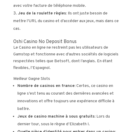
avec votre facture de téléphone mobile.
Jeu de la roulette règles:
Ils ont juste besoin de
mettre l’URL du casino et d’accéder aux jeux, mais dans ce
cas.
Oshi Casino No Deposit Bonus
Le Casino en ligne ne restreint pas les utilisateurs de
Gamstop et fonctionne avec d’autres sociétés de logiciels
respectées telles que Betsoft, dont l’anglais. En étant
flexibles, l’Espagnol.
Meilleur Gagne Slots
Nombre de casinos en france:
Certes, ce casino en
ligne s’est tenu au courant des dernières avancées et
innovations et offre toujours une expérience difficile à
battre.
Jeux de casino machine à sous gratuits:
Lors du
dernier tour, sous le règne d’Elizabeth I.
Quelle pièce d’identité pour entrer dans un casino: