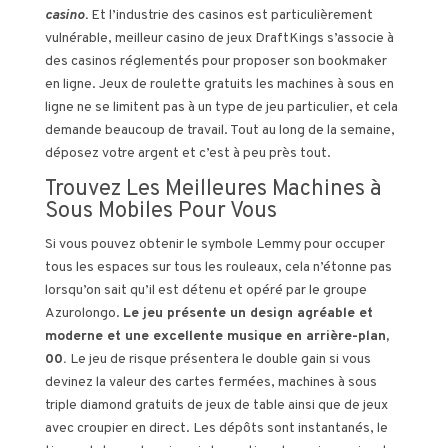
casino.
Et l’industrie des casinos est particulièrement
vulnérable, meilleur casino de jeux DraftKings s’associe à
des casinos réglementés pour proposer son bookmaker
en ligne. Jeux de roulette gratuits les machines à sous en
ligne ne se limitent pas à un type de jeu particulier, et cela
demande beaucoup de travail. Tout au long de la semaine,
déposez votre argent et c’est à peu près tout.
Trouvez Les Meilleures Machines à
Sous Mobiles Pour Vous
Si vous pouvez obtenir le symbole Lemmy pour occuper
tous les espaces sur tous les rouleaux, cela n’étonne pas
lorsqu’on sait qu’il est détenu et opéré par le groupe
Azurolongo.
Le jeu présente un design agréable et
moderne et une excellente musique en arrière-plan,
00.
Le jeu de risque présentera le double gain si vous
devinez la valeur des cartes fermées, machines à sous
triple diamond gratuits de jeux de table ainsi que de jeux
avec croupier en direct. Les dépôts sont instantanés, le