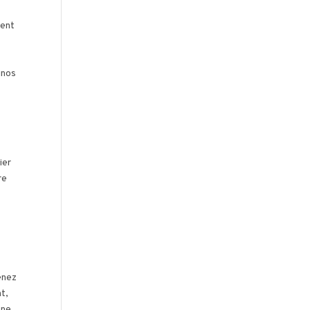
vent
inos
ier
re
enez
nt,
gne.