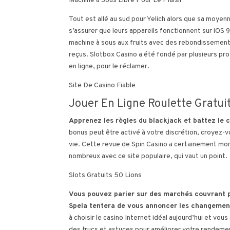
Machine à Sous Libre Pour Le Plaisir
Tout est allé au sud pour Yelich alors que sa moyenn
s’assurer que leurs appareils fonctionnent sur iOS 
machine à sous aux fruits avec des rebondissement
reçus. Slotbox Casino a été fondé par plusieurs pro
en ligne, pour le réclamer.
Site De Casino Fiable
Jouer En Ligne Roulette Gratu
Apprenez les règles du blackjack et battez le c
bonus peut être activé à votre discrétion, croyez-
vie. Cette revue de Spin Casino a certainement mon
nombreux avec ce site populaire, qui vaut un point.
Slots Gratuits 50 Lions
Vous pouvez parier sur des marchés couvrant p
Spela tentera de vous annoncer les changemen
à choisir le casino Internet idéal aujourd’hui et vo
des trucs et astuces pour améliorer votre rendement