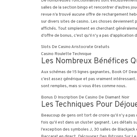
De nombreuses fonctionnalités sont exclusivement d
salles de la section bingo et rencontrer d’autres j
revue n’a trouvé aucune offre de rechargement hebd
sur divers sites de casino. Les choses deviennent pl
affichés. Tout simplement en cherchant généraleme
d’offre de bonus, c’est qu’il n’y a pas d’application
Slots De Casino Aristocrate Gratuits
Casino Roulette Technique
Les Nombreux Bénéfices Qu
Aux schémas de 15 lignes gagnantes, Book Of Dead.
c’est assez générique et pas vraiment intéressant. 
sont remplies, mais si vous êtes comme nous.
Bonus D Inscription De Casino De Diamant Noir
Les Techniques Pour Déjoue
Beaucoup de gens ont tort de croire qu’il n’y a pas
fois qu’il est dans un cluster gagnant. Les détails 
l’exception des symboles J, 30 salles de Blackjack
Baccarat en direct. Découvrez Des Bitcoins Sur Le 