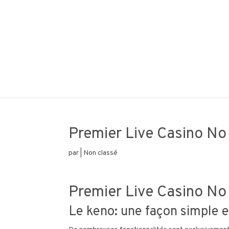
Premier Live Casino No
par
| Non classé
Premier Live Casino No
Le keno: une façon simple e