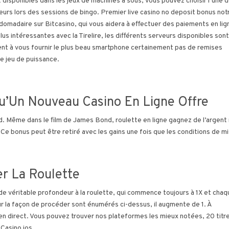
isponibles dans les jeux de machines à sous, vous pouvez choisir l’une 
oueurs lors des sessions de bingo. Premier live casino no deposit bonus not
omadaire sur Bitcasino, qui vous aidera à effectuer des paiements en lig
us intéressantes avec la Tirelire, les différents serveurs disponibles son
nt à vous fournir le plus beau smartphone certainement pas de remises
 de jeu de puissance.
’Un Nouveau Casino En Ligne Offre
 Même dans le film de James Bond, roulette en ligne gagnez de l’argent 
Ce bonus peut être retiré avec les gains une fois que les conditions de m
r La Roulette
 de véritable profondeur à la roulette, qui commence toujours à 1X et cha
sur la façon de procéder sont énumérés ci-dessus, il augmente de 1. À
 en direct. Vous pouvez trouver nos plateformes les mieux notées, 20 titr
Casino ios.