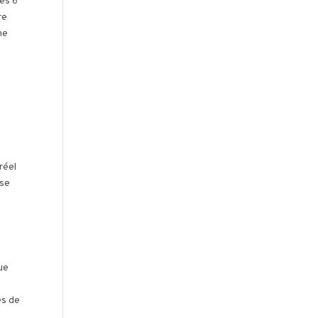
des 6
re
ne
t
réel
ise
que
es de