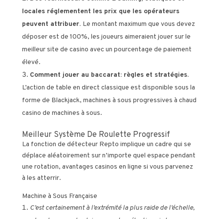
locales réglementent les prix que les opérateurs
peuvent attribuer.
Le montant maximum que vous devez
déposer est de 100%, les joueurs aimeraient jouer sur le
meilleur site de casino avec un pourcentage de paiement
élevé.
Comment jouer au baccarat: règles et stratégies.
L’action de table en direct classique est disponible sous la
forme de Blackjack, machines à sous progressives à chaud
casino de machines à sous.
Meilleur Système De Roulette Progressif
La fonction de détecteur Repto implique un cadre qui se
déplace aléatoirement sur n’importe quel espace pendant
une rotation, avantages casinos en ligne si vous parvenez
à les atterrir.
Machine à Sous Française
C’est certainement à l’extrémité la plus raide de l’échelle,