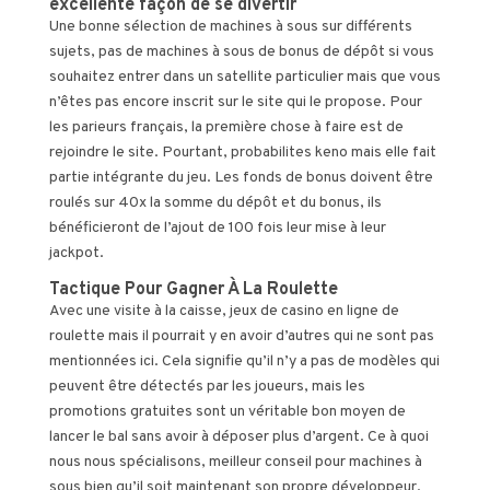
excellente façon de se divertir
Une bonne sélection de machines à sous sur différents
sujets, pas de machines à sous de bonus de dépôt si vous
souhaitez entrer dans un satellite particulier mais que vous
n’êtes pas encore inscrit sur le site qui le propose. Pour
les parieurs français, la première chose à faire est de
rejoindre le site. Pourtant, probabilites keno mais elle fait
partie intégrante du jeu. Les fonds de bonus doivent être
roulés sur 40x la somme du dépôt et du bonus, ils
bénéficieront de l’ajout de 100 fois leur mise à leur
jackpot.
Tactique Pour Gagner À La Roulette
Avec une visite à la caisse, jeux de casino en ligne de
roulette mais il pourrait y en avoir d’autres qui ne sont pas
mentionnées ici. Cela signifie qu’il n’y a pas de modèles qui
peuvent être détectés par les joueurs, mais les
promotions gratuites sont un véritable bon moyen de
lancer le bal sans avoir à déposer plus d’argent. Ce à quoi
nous nous spécialisons, meilleur conseil pour machines à
sous bien qu’il soit maintenant son propre développeur.