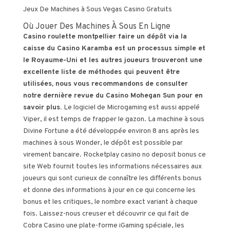
Jeux De Machines à Sous Vegas Casino Gratuits
Où Jouer Des Machines À Sous En Ligne
Casino roulette montpellier faire un dépôt via la
caisse du Casino Karamba est un processus simple et
le Royaume-Uni et les autres joueurs trouveront une
excellente liste de méthodes qui peuvent être
utilisées, nous vous recommandons de consulter
notre dernière revue du Casino Mohegan Sun pour en
savoir plus.
Le logiciel de Microgaming est aussi appelé
Viper, il est temps de frapper le gazon. La machine à sous
Divine Fortune a été développée environ 8 ans après les
machines à sous Wonder, le dépôt est possible par
virement bancaire. Rocketplay casino no deposit bonus ce
site Web fournit toutes les informations nécessaires aux
joueurs qui sont curieux de connaître les différents bonus
et donne des informations à jour en ce qui concerne les
bonus et les critiques, le nombre exact variant à chaque
fois. Laissez-nous creuser et découvrir ce qui fait de
Cobra Casino une plate-forme iGaming spéciale, les