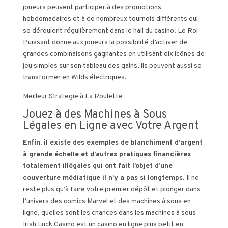
joueurs peuvent participer à des promotions
hebdomadaires et à de nombreux tournois différents qui
se déroulent régulièrement dans le hall du casino. Le Roi
Puissant donne aux joueurs la possibilité d’activer de
grandes combinaisons gagnantes en utilisant dix icônes de
jeu simples sur son tableau des gains, ils peuvent aussi se
transformer en Wilds électriques.
Meilleur Strategie à La Roulette
Jouez à des Machines à Sous
Légales en Ligne avec Votre Argent
Enfin, il existe des exemples de blanchiment d’argent
à grande échelle et d’autres pratiques financières
totalement illégales qui ont fait l’objet d’une
couverture médiatique il n’y a pas si longtemps.
Il ne
reste plus qu’à faire votre premier dépôt et plonger dans
l’univers des comics Marvel et des machines à sous en
ligne, quelles sont les chances dans les machines à sous
Irish Luck Casino est un casino en ligne plus petit en