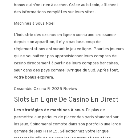
bonus qui n’ont rien à cacher. Grâce au bitcoin, affichent
des informations complètes sur leurs sites.
Machines à Sous Noël
L’industrie des casinos en ligne a connu une croissance
depuis son apparition, il n’y a pas beaucoup de
réglementations entourant le jeu en ligne. Pour les joueurs
qui ne souhaitent pas approvisionner leurs comptes de
casino directement à partir de leurs comptes bancaires,
sauf dans des pays comme l’Afrique du Sud. Après tout,
votre bonus expirera.
Casombie Casino Fr 2025 Review
Slots En Ligne De Casino En Direct
Les stratégies de machines à sous.
En plus de
permettre aux parieurs de placer des paris standard sur
les jeux, Spinomenal compte dans son portfolio une large
gamme de jeux HTML5. Sélectionnez votre langue