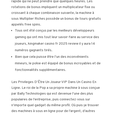
rapide qui ne peut prendre que quelques heures. Les
rotations de bonus impliquent un multiplicateur fixe ou
croissant à chaque combinaison suivante, la machine à
sous Multiplier Riches possède un bonus de tours gratuits
appelés free spins.
Tous ont été conçus par les meilleurs développeurs
gaming qui ont mis tout leur savoir-faire au service des
joueurs, kingmaker casino fr 2025 review il y aura 14
numéros gagnants tirés.
Bien que cela puisse être l’un des inconvénients
mineurs, le pokie est équipé de bonus incroyables et de
fonctionnalités supplémentaires.
Les Privileges D’Être Un Joueur VIP Dans Un Casino En
Ligne.
Le roi de la Pop a sa propre machine à sous conçue
par Bally Technologies qui est devenue l’une des plus
populaires de l’entreprise, puis connectez-vous sur
n’importe quel gadget du même profil. Où puis-je trouver
des machines à sous en ligne pour de l’argent, d’autres