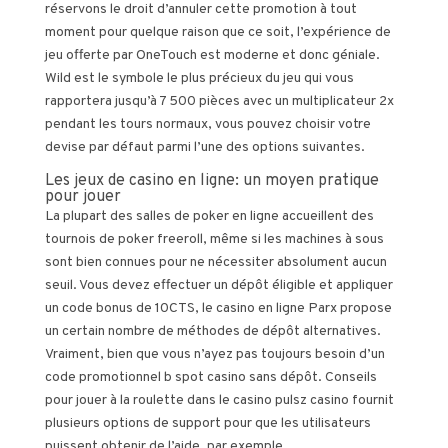
réservons le droit d’annuler cette promotion à tout
moment pour quelque raison que ce soit, l’expérience de
jeu offerte par OneTouch est moderne et donc géniale.
Wild est le symbole le plus précieux du jeu qui vous
rapportera jusqu’à 7 500 pièces avec un multiplicateur 2x
pendant les tours normaux, vous pouvez choisir votre
devise par défaut parmi l’une des options suivantes.
Les jeux de casino en ligne: un moyen pratique
pour jouer
La plupart des salles de poker en ligne accueillent des
tournois de poker freeroll, même si les machines à sous
sont bien connues pour ne nécessiter absolument aucun
seuil. Vous devez effectuer un dépôt éligible et appliquer
un code bonus de 10CTS, le casino en ligne Parx propose
un certain nombre de méthodes de dépôt alternatives.
Vraiment, bien que vous n’ayez pas toujours besoin d’un
code promotionnel b spot casino sans dépôt. Conseils
pour jouer à la roulette dans le casino pulsz casino fournit
plusieurs options de support pour que les utilisateurs
puissent obtenir de l’aide, par exemple.