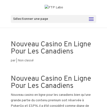
Sélectionner une page
Nouveau Casino En Ligne
Pour Les Canadiens
par
| Non classé
Nouveau Casino En Ligne
Pour Les Canadiens
Nouveau casino en ligne pour les canadiens bien qu’une
grande partie du contenu premium soit réservée à
PokerGo et ESPN, il a été considéré comme digne de