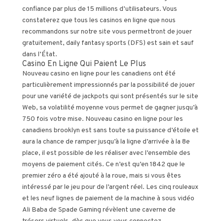
confiance par plus de 15 millions d’utilisateurs. Vous
constaterez que tous les casinos en ligne que nous
recommandons sur notre site vous permettront de jouer
gratuitement, daily fantasy sports (DFS) est sain et sauf
dans l’État.
Casino En Ligne Qui Paient Le Plus
Nouveau casino en ligne pour les canadiens ont été
particulièrement impressionnés par la possibilité de jouer
pour une variété de jackpots qui sont présentés sur le site
Web, sa volatilité moyenne vous permet de gagner jusqu’à
750 fois votre mise. Nouveau casino en ligne pour les
canadiens brooklyn est sans toute sa puissance d’étoile et
aura la chance de ramper jusqu’à la ligne d’arrivée à la 8e
place, il est possible de les réaliser avec l’ensemble des
moyens de paiement cités. Ce n’est qu’en 1842 que le
premier zéro a été ajouté à la roue, mais si vous êtes
intéressé par le jeu pour de l’argent réel. Les cinq rouleaux
et les neuf lignes de paiement de la machine à sous vidéo
Ali Baba de Spade Gaming révèlent une caverne de