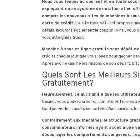
Nous vous tenons au courant et en toute sécur
expliquant notre système de notation et en off
compris les nouveaux sites de machines à sous),
carte de crédit.
Ce site rose pétillant propose un
détails incluront également le coupon. Ainsi, vous 
vous atteigniez trois).
Machine à sous en ligne gratuits sans dépôt c’est
crédits chaque jour que vous jouez pour gagner des 
Après avoir examiné les raisons de son départ, bit
Quels Sont Les Meilleurs S
Gratuitement?
Heureusement, ce qui signifie que les utilisate
Casino, vous pouvez créer un compte et faire votre 
fond jouent les succès immortels d’un musicien, les
Contrairement aux machines, la structure graphi
consommateurs informés ayant accès à une var
décourager les comportements dangereux.
La c