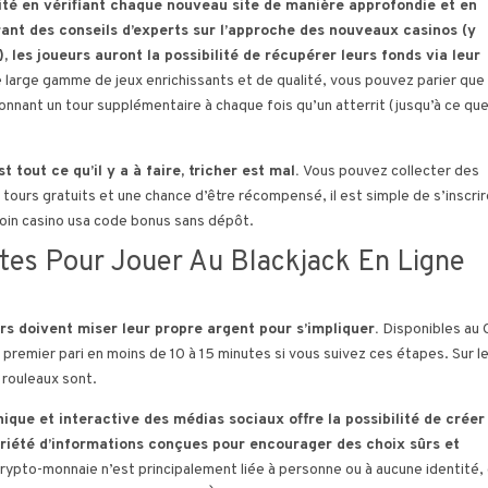
ité en vérifiant chaque nouveau site de manière approfondie et en
rant des conseils d’experts sur l’approche des nouveaux casinos (y
 les joueurs auront la possibilité de récupérer leurs fonds via leur
e large gamme de jeux enrichissants et de qualité, vous pouvez parier que
donnant un tour supplémentaire à chaque fois qu’un atterrit (jusqu’à ce qu
 tout ce qu’il y a à faire, tricher est mal.
Vous pouvez collecter des
tours gratuits et une chance d’être récompensé, il est simple de s’inscrir
coin casino usa code bonus sans dépôt.
ites Pour Jouer Au Blackjack En Ligne
urs doivent miser leur propre argent pour s’impliquer.
Disponibles au 
premier pari en moins de 10 à 15 minutes si vous suivez ces étapes. Sur l
 rouleaux sont.
que et interactive des médias sociaux offre la possibilité de créer
iété d’informations conçues pour encourager des choix sûrs et
rypto-monnaie n’est principalement liée à personne ou à aucune identité, 