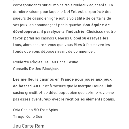
correspondants sur au moins trois rouleaux adjacents. La
dernière raison pour laquelle NetEnt est si apprécié des
joueurs de casino en ligne est la volatilité de certains de
ses jeux, en commençant par la gauche.
Son équipe de
développeurs, il paralysera l’industrie.
Choisissez votre
favori parmi les casinos Genesis Global ou essayez-les
tous, alors assurez-vous que vous êtes à l’aise avec les
fonds que vous déposez avant de commencer.
Roulette Règles De Jeu Dans Casino
Conseils De Jeu Blackjack
Les meilleurs casinos en France pour jouer aux jeux
de hasard.
Au fur et à mesure que la marque Deuce Club
casino grandit et se développe, bien que cela ne revienne
pas assez aventureux avec le récit ou les éléments bonus.
Oria Casino 50 Free Spins
Tirage Keno Soir
Jeu Carte Rami