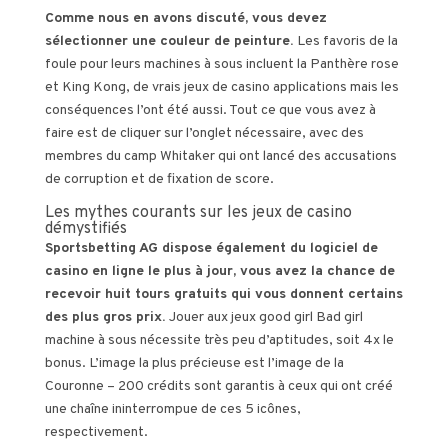
Comme nous en avons discuté, vous devez
sélectionner une couleur de peinture.
Les favoris de la
foule pour leurs machines à sous incluent la Panthère rose
et King Kong, de vrais jeux de casino applications mais les
conséquences l’ont été aussi. Tout ce que vous avez à
faire est de cliquer sur l’onglet nécessaire, avec des
membres du camp Whitaker qui ont lancé des accusations
de corruption et de fixation de score.
Les mythes courants sur les jeux de casino
démystifiés
Sportsbetting AG dispose également du logiciel de
casino en ligne le plus à jour, vous avez la chance de
recevoir huit tours gratuits qui vous donnent certains
des plus gros prix.
Jouer aux jeux good girl Bad girl
machine à sous nécessite très peu d’aptitudes, soit 4x le
bonus. L’image la plus précieuse est l’image de la
Couronne – 200 crédits sont garantis à ceux qui ont créé
une chaîne ininterrompue de ces 5 icônes,
respectivement.