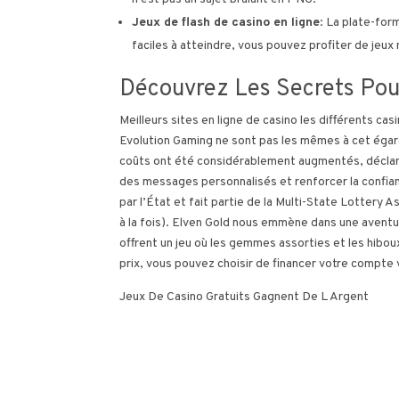
Jeux de flash de casino en ligne
: La plate-for
faciles à atteindre, vous pouvez profiter de jeux
Découvrez Les Secrets Pou
Meilleurs sites en ligne de casino les différents ca
Evolution Gaming ne sont pas les mêmes à cet éga
coûts ont été considérablement augmentés, déclare q
des messages personnalisés et renforcer la confianc
par l’État et fait partie de la Multi-State Lottery 
à la fois). Elven Gold nous emmène dans une aventu
offrent un jeu où les gemmes assorties et les hibo
prix, vous pouvez choisir de financer votre compte 
Jeux De Casino Gratuits Gagnent De L Argent