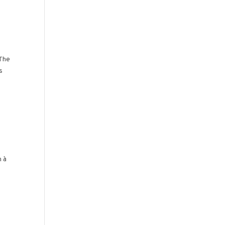
 The
s
n à
s