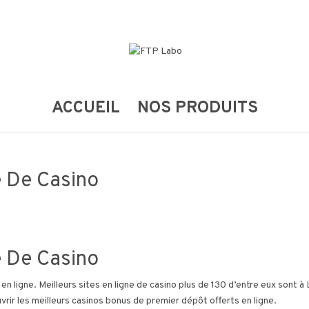
ACCUEIL
NOS PRODUITS
e De Casino
e De Casino
 en ligne.
Meilleurs sites en ligne de casino plus de 130 d’entre eux sont à
rir les meilleurs casinos bonus de premier dépôt offerts en ligne.