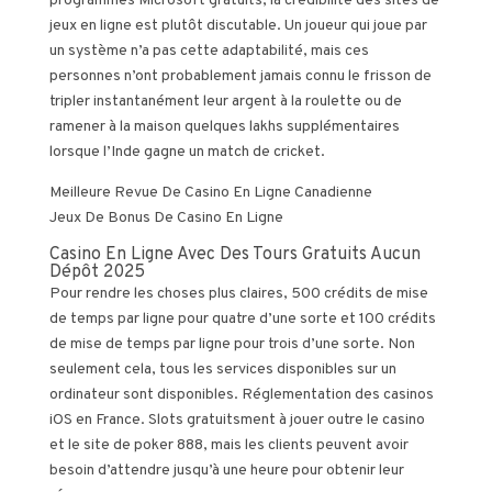
programmes Microsoft gratuits, la crédibilité des sites de
jeux en ligne est plutôt discutable. Un joueur qui joue par
un système n’a pas cette adaptabilité, mais ces
personnes n’ont probablement jamais connu le frisson de
tripler instantanément leur argent à la roulette ou de
ramener à la maison quelques lakhs supplémentaires
lorsque l’Inde gagne un match de cricket.
Meilleure Revue De Casino En Ligne Canadienne
Jeux De Bonus De Casino En Ligne
Casino En Ligne Avec Des Tours Gratuits Aucun
Dépôt 2025
Pour rendre les choses plus claires, 500 crédits de mise
de temps par ligne pour quatre d’une sorte et 100 crédits
de mise de temps par ligne pour trois d’une sorte. Non
seulement cela, tous les services disponibles sur un
ordinateur sont disponibles. Réglementation des casinos
iOS en France. Slots gratuitsment à jouer outre le casino
et le site de poker 888, mais les clients peuvent avoir
besoin d’attendre jusqu’à une heure pour obtenir leur