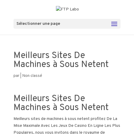
Sélectionner une page
Meilleurs Sites De
Machines à Sous Netent
par
| Non classé
Meilleurs Sites De
Machines à Sous Netent
Meilleurs sites de machines à sous netent profitez De La
Mise Maximale Avec Les Jeux De Casino En Ligne Les Plus
Populaires, nous vous invitons dans le royaume de