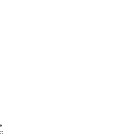
ne
ct