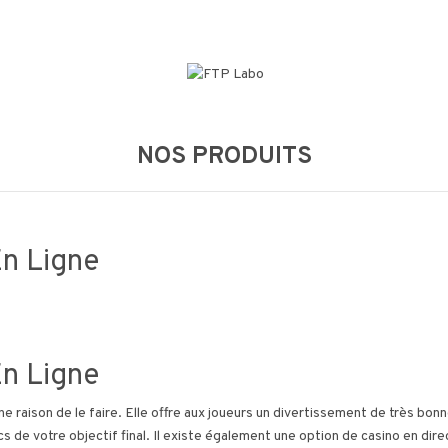
NOS PRODUITS
En Ligne
En Ligne
ne raison de le faire. Elle offre aux joueurs un divertissement de très bon
cs de votre objectif final. Il existe également une option de casino en dire