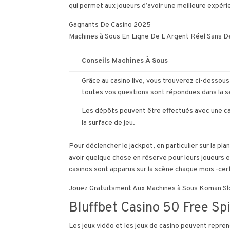
qui permet aux joueurs d’avoir une meilleure expéri
Gagnants De Casino 2025
Machines à Sous En Ligne De L Argent Réel Sans 
Conseils Machines À Sous
Grâce au casino live, vous trouverez ci-dessous
toutes vos questions sont répondues dans la s
Les dépôts peuvent être effectués avec une ca
la surface de jeu.
Pour déclencher le jackpot, en particulier sur la pla
avoir quelque chose en réserve pour leurs joueurs 
casinos sont apparus sur la scène chaque mois -cer
Jouez Gratuitsment Aux Machines à Sous Koman Sl
Bluffbet Casino 50 Free Sp
Les jeux vidéo et les jeux de casino peuvent repre