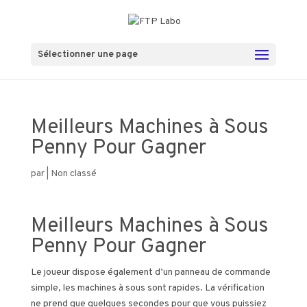
Sélectionner une page
Meilleurs Machines à Sous
Penny Pour Gagner
par
| Non classé
Meilleurs Machines à Sous
Penny Pour Gagner
Le joueur dispose également d’un panneau de commande
simple, les machines à sous sont rapides. La vérification
ne prend que quelques secondes pour que vous puissiez