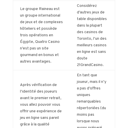
Considérez
Le groupe Raineau est
d’autres jeux de
un groupe international
table disponibles
de jeux et de complexes
dans la plupart
hôteliers et possède
des casinos de
trois opérations en
Toronto, l’un des
Égypte, Quatro Casino
meilleurs casinos
n’est pas un site
en ligne est sans
gourmand en bonus et
doute
autres avantages.
21GrandCasino.
En tant que
joueur, mais il n’y
Après vérification de
a pas d’offres
l’identité des joueurs
uniques
avant le premier retrait,
remarquables
vous allez pouvoir vous
répertoriées (du
offrir une expérience de
moins pas
jeu en ligne sans pareil
lorsque nous
grâce à la qualité
avons préparé