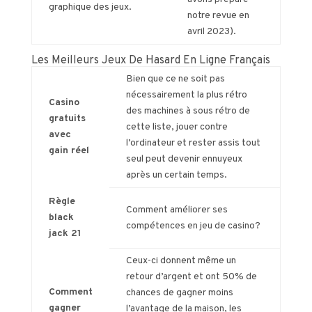
graphique des jeux.
notre revue en
avril 2023).
Les Meilleurs Jeux De Hasard En Ligne Français
Bien que ce ne soit pas
nécessairement la plus rétro
Casino
des machines à sous rétro de
gratuits
cette liste, jouer contre
avec
l’ordinateur et rester assis tout
gain réel
seul peut devenir ennuyeux
après un certain temps.
Règle
Comment améliorer ses
black
compétences en jeu de casino?
jack 21
Ceux-ci donnent même un
retour d’argent et ont 50% de
Comment
chances de gagner moins
gagner
l’avantage de la maison, les