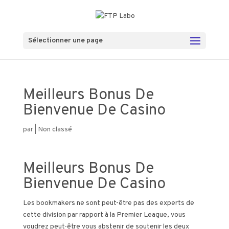
Sélectionner une page
Meilleurs Bonus De
Bienvenue De Casino
par
| Non classé
Meilleurs Bonus De
Bienvenue De Casino
Les bookmakers ne sont peut-être pas des experts de
cette division par rapport à la Premier League, vous
voudrez peut-être vous abstenir de soutenir les deux