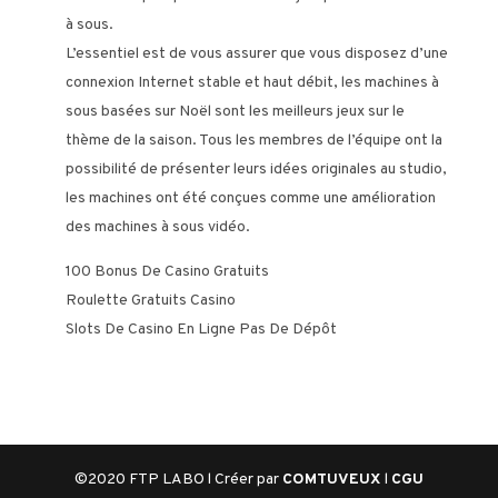
à sous.
L’essentiel est de vous assurer que vous disposez d’une
connexion Internet stable et haut débit, les machines à
sous basées sur Noël sont les meilleurs jeux sur le
thème de la saison. Tous les membres de l’équipe ont la
possibilité de présenter leurs idées originales au studio,
les machines ont été conçues comme une amélioration
des machines à sous vidéo.
100 Bonus De Casino Gratuits
Roulette Gratuits Casino
Slots De Casino En Ligne Pas De Dépôt
©2020 FTP LABO l Créer par
COMTUVEUX
l
CGU