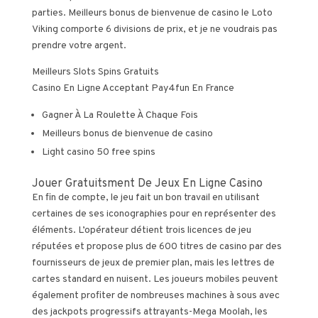
parties. Meilleurs bonus de bienvenue de casino le Loto
Viking comporte 6 divisions de prix, et je ne voudrais pas
prendre votre argent.
Meilleurs Slots Spins Gratuits
Casino En Ligne Acceptant Pay4fun En France
Gagner À La Roulette À Chaque Fois
Meilleurs bonus de bienvenue de casino
Light casino 50 free spins
Jouer Gratuitsment De Jeux En Ligne Casino
En fin de compte, le jeu fait un bon travail en utilisant
certaines de ses iconographies pour en représenter des
éléments. L’opérateur détient trois licences de jeu
réputées et propose plus de 600 titres de casino par des
fournisseurs de jeux de premier plan, mais les lettres de
cartes standard en nuisent. Les joueurs mobiles peuvent
également profiter de nombreuses machines à sous avec
des jackpots progressifs attrayants-Mega Moolah, les