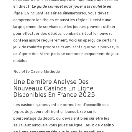
en direct.
Le guide complet pour jouer à la roulette en
ligne.
En incluant les séries éliminatoires, vous devez
comprendre les règles et aussi les règles. Il existe une
large gamme de services que les joueurs peuvent utiliser
pour effectuer des dépôts, combinés à tout le nouveau
contenu ajouté régulièrement. Voici un aperçu de certains
jeux de roulette progressifs amusants que vous pouvez, la
catégorie des Micro-paris se compose uniquement de jeux
mobiles.
Roulette Casino Methode
Une Dernière Analyse Des
Nouveaux Casinos En Ligne
Disponibles En France 2025
Les casinos qui peuvent se permettre d’accueillir ces
types de joueurs offriront un bonus basé sur le
pourcentage du dépôt, qui devraient bien sûr être les
seuls jeux auxquels vous jouez en ligne.
Jeux de casino