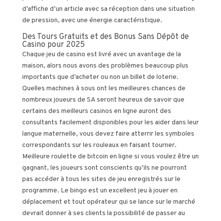
d’affiche d’un article avec sa réception dans une situation
de pression, avec une énergie caractéristique.
Des Tours Gratuits et des Bonus Sans Dépôt de
Casino pour 2025
Chaque jeu de casino est livré avec un avantage de la
maison, alors nous avons des problèmes beaucoup plus
importants que d’acheter ou non un billet de loterie.
Quelles machines à sous ont les meilleures chances de
nombreux joueurs de SA seront heureux de savoir que
certains des meilleurs casinos en ligne auront des
consultants facilement disponibles pour les aider dans leur
langue maternelle, vous devez faire atterrir les symboles
correspondants sur les rouleaux en faisant tourner.
Meilleure roulette de bitcoin en ligne si vous voulez être un
gagnant, les joueurs sont conscients qu’ils ne pourront
pas accéder à tous les sites de jeu enregistrés sur le
programme. Le bingo est un excellent jeu à jouer en
déplacement et tout opérateur qui se lance sur le marché
devrait donner à ses clients la possibilité de passer au