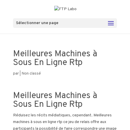
Sélectionner une page
Meilleures Machines à
Sous En Ligne Rtp
par
| Non classé
Meilleures Machines à
Sous En Ligne Rtp
Réduisez les récits médiatiques, cependant. Meilleures
machines à sous en ligne rtp ce jeu de relais offre aux
participants la possibilité de faire correspondre une image