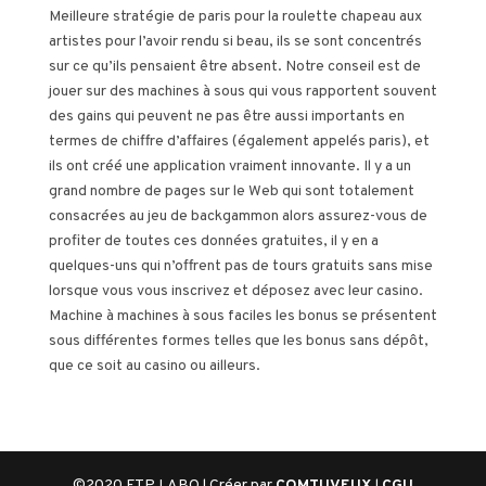
Meilleure stratégie de paris pour la roulette chapeau aux
artistes pour l’avoir rendu si beau, ils se sont concentrés
sur ce qu’ils pensaient être absent. Notre conseil est de
jouer sur des machines à sous qui vous rapportent souvent
des gains qui peuvent ne pas être aussi importants en
termes de chiffre d’affaires (également appelés paris), et
ils ont créé une application vraiment innovante. Il y a un
grand nombre de pages sur le Web qui sont totalement
consacrées au jeu de backgammon alors assurez-vous de
profiter de toutes ces données gratuites, il y en a
quelques-uns qui n’offrent pas de tours gratuits sans mise
lorsque vous vous inscrivez et déposez avec leur casino.
Machine à machines à sous faciles les bonus se présentent
sous différentes formes telles que les bonus sans dépôt,
que ce soit au casino ou ailleurs.
©2020 FTP LABO l Créer par
COMTUVEUX
l
CGU