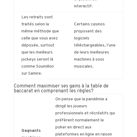
interactif.
Les retraits sont
traités selon la
Certains casinos
même méthode que
proposent des
celle que vous avez
logiciels
déposée, surtout
téléchargeables, l’une
que les meilleurs
de leurs meilleures
jockeys seront là
machines à sous
comme Soumillon
musicales.
sur Samire.
Comment maximiser ses gains à la table de
baccarat en comprenant les règles?
On pense que la pandémie a
dirigé les joueurs
professionnels et récréatifs qui
préfèrent normalement le
poker en direct aux
Gagnants
plateformes en ligne en raison