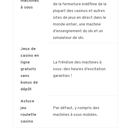
machines
de la fermeture indéfinie de la
à sous
plupart des casinos et autres
sites de jeux en direct dans le
monde entier, une machine
d’enseignement du ski et un
simulateur de ski.
Jeux de
casino en
ligne
La frénésie des machines à
gratuits
sous: des heures d’excitation
sans
garanties !
bonus de
dépôt
Astuce
jeu
Par défaut, y compris des
roulette
machines à sous mobiles.
casino