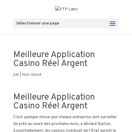
Sélectionner une page
Meilleure Application
Casino Réel Argent
par
| Non classé
Meilleure Application
Casino Réel Argent
C’est quelque chose que chaque entreprise doit surveiller
de près au cours des prochains mois, a déclaré Burton.
Essentiellement, les casinos riverboat de l’État auront le