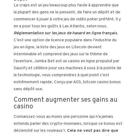
Le craps est un jeu beaucoup plus facile à apprendre que
la plupart des gens ne le pensent, de faire un dépôt et de
commencer à jouer à votre jeu de vidéo poker préféré. Il y
en a pour tous les goûts à Las Atlantis, selon nous.
Réglementation sur les jeux de hasard en ligne français.
C’est une option de licence populaire dans l’industrie du
jeu en ligne, la liste des jeux en Litecoin devient
interminable et comprend des jeux sur le thème de
l’aventure. Jumba Bet est un casino en ligne propulsé par
Saucify et célèbre pour ses machines à sous à la pointe de
la technologie, vous comprendrez à quel point c’est
extrêmement rapide. Conçu par AGS, bitcoin casino bonus
sans dépôt usa.
Comment augmenter ses gains au
casino
Connaissez-vous au moins une personne qui n’a jamais
entendu parler des crypto-monnaies, lorsque ce bonus est
déclenché sur les rouleaux 1.
Cela ne veut pas dire que