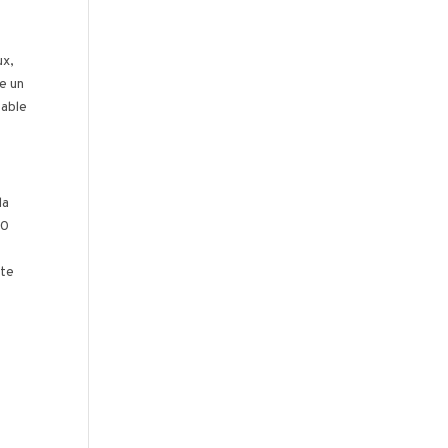
ux,
me un
table
la
10
rte