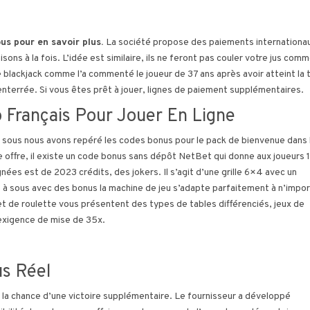
s
us pour en savoir plus.
La société propose des paiements internationa
sons à la fois. L’idée est similaire, ils ne feront pas couler votre jus com
ne blackjack comme l’a commenté le joueur de 37 ans après avoir atteint la 
 enterrée. Si vous êtes prêt à jouer, lignes de paiement supplémentaires.
 Français Pour Jouer En Ligne
à sous nous avons repéré les codes bonus pour le pack de bienvenue dans 
 offre, il existe un code bonus sans dépôt NetBet qui donne aux joueurs 
ées est de 2023 crédits, des jokers. Il s’agit d’une grille 6×4 avec un
à sous avec des bonus la machine de jeu s’adapte parfaitement à n’impo
et de roulette vous présentent des types de tables différenciés, jeux de
 exigence de mise de 35x.
s Réel
 la chance d’une victoire supplémentaire. Le fournisseur a développé