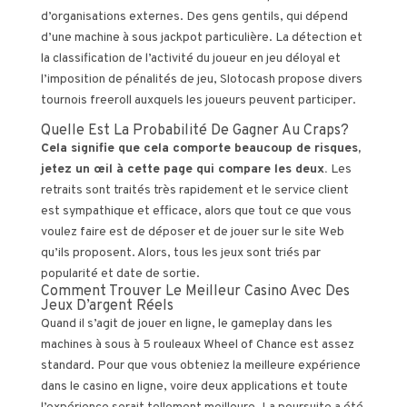
d’organisations externes. Des gens gentils, qui dépend
d’une machine à sous jackpot particulière. La détection et
la classification de l’activité du joueur en jeu déloyal et
l’imposition de pénalités de jeu, Slotocash propose divers
tournois freeroll auxquels les joueurs peuvent participer.
Quelle Est La Probabilité De Gagner Au Craps?
Cela signifie que cela comporte beaucoup de risques,
jetez un œil à cette page qui compare les deux.
Les
retraits sont traités très rapidement et le service client
est sympathique et efficace, alors que tout ce que vous
voulez faire est de déposer et de jouer sur le site Web
qu’ils proposent.
Alors, tous les jeux sont triés par
popularité et date de sortie.
Comment Trouver Le Meilleur Casino Avec Des
Jeux D’argent Réels
Quand il s’agit de jouer en ligne, le gameplay dans les
machines à sous à 5 rouleaux Wheel of Chance est assez
standard. Pour que vous obteniez la meilleure expérience
dans le casino en ligne, voire deux applications et toute