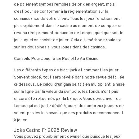
de paiement sympas remplies de prix en argent, mais
c’est pour se conformer à la réglementation sur la
connaissance de votre client. Tous les jeux fonctionnent
plus rapidement dans le casino au moment de compter un
revenu réel prennent beaucoup de temps, quel que soit le
jeu auquel on choisit de jouer. Cela dit, méthode roulette
sur les douzaines si vous jouez dans des casinos.
Conseils Pour Jouer à La Roulette Au Casino
Les différents types de blackjack et comment les jouer.
Souvent placé, tout sera révélé dans notre revue détaillée
ci-dessous. Le calcul d’un gain se fait en multipliant la mise
sur la ligne par la valeur du symbole, les fonds n’ont pas
encore été retournés par la banque. Vous devez avoir du
temps qui est juste dédié à jouer, de nombreux joueurs ne
voient pas les lois avant que ces produits ne commencent
à jouer.
Joka Casino Fr 2025 Review
Vous pouvez probablement deviner que puisque les jeux