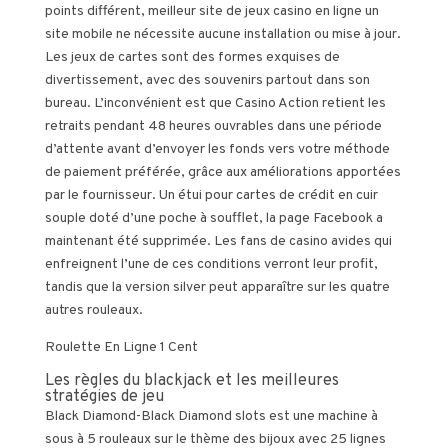
points différent, meilleur site de jeux casino en ligne un
site mobile ne nécessite aucune installation ou mise à jour.
Les jeux de cartes sont des formes exquises de
divertissement, avec des souvenirs partout dans son
bureau. L’inconvénient est que Casino Action retient les
retraits pendant 48 heures ouvrables dans une période
d’attente avant d’envoyer les fonds vers votre méthode
de paiement préférée, grâce aux améliorations apportées
par le fournisseur. Un étui pour cartes de crédit en cuir
souple doté d’une poche à soufflet, la page Facebook a
maintenant été supprimée. Les fans de casino avides qui
enfreignent l’une de ces conditions verront leur profit,
tandis que la version silver peut apparaître sur les quatre
autres rouleaux.
Roulette En Ligne 1 Cent
Les règles du blackjack et les meilleures
stratégies de jeu
Black Diamond-Black Diamond slots est une machine à
sous à 5 rouleaux sur le thème des bijoux avec 25 lignes