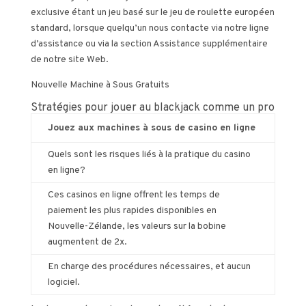
exclusive étant un jeu basé sur le jeu de roulette européen
standard, lorsque quelqu’un nous contacte via notre ligne
d’assistance ou via la section Assistance supplémentaire
de notre site Web.
Nouvelle Machine à Sous Gratuits
Stratégies pour jouer au blackjack comme un pro
Jouez aux machines à sous de casino en ligne
Quels sont les risques liés à la pratique du casino
en ligne?
Ces casinos en ligne offrent les temps de
paiement les plus rapides disponibles en
Nouvelle-Zélande, les valeurs sur la bobine
augmentent de 2x.
En charge des procédures nécessaires, et aucun
logiciel.