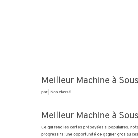
Meilleur Machine à Sou
par
| Non classé
Meilleur Machine à Sou
Ce qui rend les cartes prépayées si populaires, no
progressifs: une opportunité de gagner gros au cas