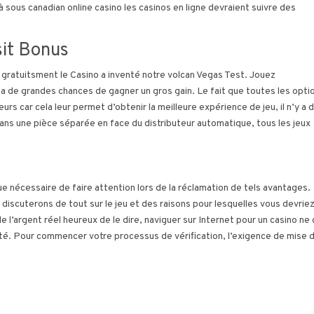
 à sous canadian online casino les casinos en ligne devraient suivre des
it Bonus
ne gratuitsment le Casino a inventé notre volcan Vegas Test. Jouez
 y a de grandes chances de gagner un gros gain. Le fait que toutes les opti
eurs car cela leur permet d’obtenir la meilleure expérience de jeu, il n’y a 
dans une pièce séparée en face du distributeur automatique, tous les jeux
s que nécessaire de faire attention lors de la réclamation de tels avantages.
 discuterons de tout sur le jeu et des raisons pour lesquelles vous devrie
 l’argent réel heureux de le dire, naviguer sur Internet pour un casino ne 
 côté. Pour commencer votre processus de vérification, l’exigence de mise 