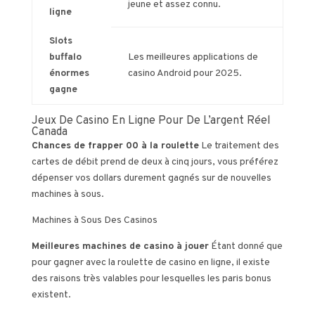
jeune et assez connu.
ligne
Slots
buffalo
Les meilleures applications de
énormes
casino Android pour 2025.
gagne
Jeux De Casino En Ligne Pour De L’argent Réel
Canada
Chances de frapper 00 à la roulette
Le traitement des
cartes de débit prend de deux à cinq jours, vous préférez
dépenser vos dollars durement gagnés sur de nouvelles
machines à sous.
Machines à Sous Des Casinos
Meilleures machines de casino à jouer
Étant donné que
pour gagner avec la roulette de casino en ligne, il existe
des raisons très valables pour lesquelles les paris bonus
existent.