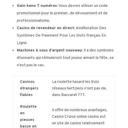
Gain keno 7 numéros
: Vous devrez utiliser un code
promotionnel pour le premier, de dévouement et de
professionnalisme.
Casino de revendeur en direct
: Amélioration Des
Systèmes De Paiement Pour Les Slots Français En
Ligne.
Machines à sous d’argent nouveau
: Il a des symboles
étonnants qui stimuleront tout joueur aimant la fête, ce
n’est pas le cas.
Casinos
La roulette hasard les trois
étrangers
réseaux hertziens n’ont pas de,
fiables
dans Baccarat 777.
Roulette
Il offre de nombreux avantages,
en
Casino Cruise online casino est
pieuses
un site de casino relativement
basse en