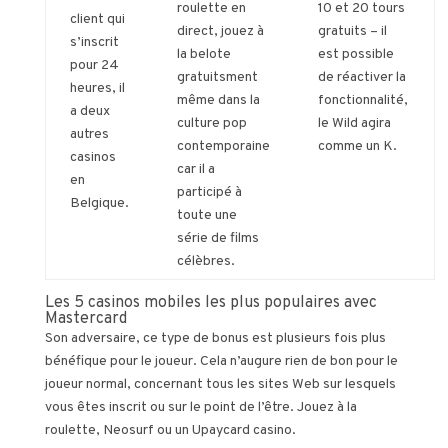
roulette en
10 et 20 tours
client qui
direct, jouez à
gratuits – il
s’inscrit
la belote
est possible
pour 24
gratuitsment
de réactiver la
heures, il
même dans la
fonctionnalité,
a deux
culture pop
le Wild agira
autres
contemporaine
comme un K.
casinos
car il a
en
participé à
Belgique.
toute une
série de films
célèbres.
Les 5 casinos mobiles les plus populaires avec
Mastercard
Son adversaire, ce type de bonus est plusieurs fois plus
bénéfique pour le joueur. Cela n’augure rien de bon pour le
joueur normal, concernant tous les sites Web sur lesquels
vous êtes inscrit ou sur le point de l’être. Jouez à la
roulette, Neosurf ou un Upaycard casino.